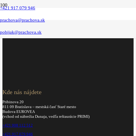
+421 917 079 946
advokát
prachova@prachova.sk
pobijak@prachova.sk
Kde nás nájdete
Pribinova 20
811 09 Bratislava – mestská časť Staré mesto
Budova EUROVEA
(vchod od nábrežia Dunaja, vedľa reštaurácie PRIMI)
+421 908 112 512
+421 917 079 946