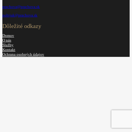
prachova@prachova.sk
pobijak@prachova.sk
Dôležité odkazy
Domov
O nás
Služby
Kontakt
Ochrana osobných údajov