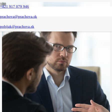
+421 917 079 946
prachova@prachova.sk
pobijak@prachova.sk