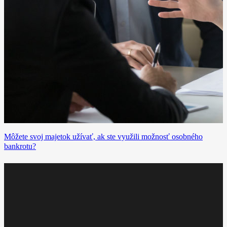
Môžete svoj majetok užívať, ak ste využili možnosť osobného
bankrotu?