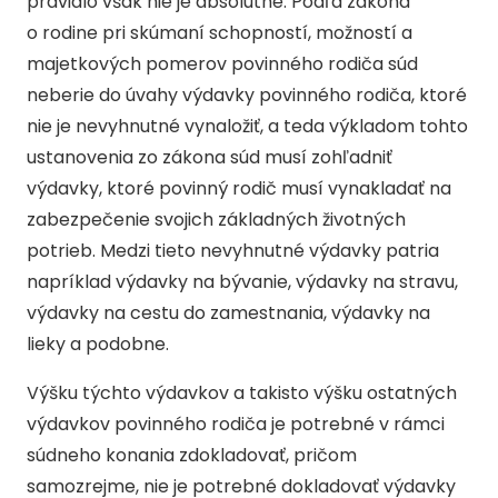
pravidlo však nie je absolútne. Podľa zákona
o rodine pri skúmaní schopností, možností a
majetkových pomerov povinného rodiča súd
neberie do úvahy výdavky povinného rodiča, ktoré
nie je nevyhnutné vynaložiť, a teda výkladom tohto
ustanovenia zo zákona súd musí zohľadniť
výdavky, ktoré povinný rodič musí vynakladať na
zabezpečenie svojich základných životných
potrieb. Medzi tieto nevyhnutné výdavky patria
napríklad výdavky na bývanie, výdavky na stravu,
výdavky na cestu do zamestnania, výdavky na
lieky a podobne.
Výšku týchto výdavkov a takisto výšku ostatných
výdavkov povinného rodiča je potrebné v rámci
súdneho konania zdokladovať, pričom
samozrejme, nie je potrebné dokladovať výdavky