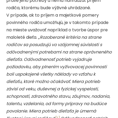
práve jeho potreby a nemá nahrádzať príjem
rodiča, ktorému bude výživné uhrádzané.
V prípade, ak to príjem a majetkové pomery
povinného rodiča umožňujú, je v takomto prípade
na mieste uvažovať napríklad o tvorbe úspor pre
maloleté dieťa. „
Rozoberané kritéria na strane
rodičov sa posudzujú vo vzájomnej súvislosti s
odôvodnenými potrebami na strane oprávneného
dieťaťa. Odôvodnenosť potrieb vyjadruje
požiadavku, aby plnením vyživovacej povinnosti
boli uspokojené všetky náklady vo vzťahu k
dieťaťu, ktoré možno očakávať. Miera potrieb
závisí od veku, duševnej a fyzickej vyspelosti,
schopností, zdravotného stavu, záujmov, nadania,
talentu, vzdelania, od formy prípravy na budúce
povolanie. Miera potrieb dieťaťa je úmerná