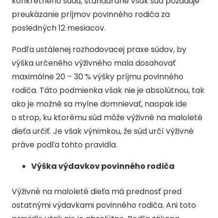
konkrétneho súdu, štandardne však súd požaduje
preukázanie príjmov povinného rodiča za
posledných 12 mesiacov.
Podľa ustálenej rozhodovacej praxe súdov, by
výška určeného výživného mala dosahovať
maximálne 20 – 30 % výšky príjmu povinného
rodiča. Táto podmienka však nie je absolútnou, tak
ako je možné sa mylne domnievať, naopak ide
o strop, ku ktorému súd môže výživné na maloleté
dieťa určiť. Je však výnimkou, že súd určí výživné
práve podľa tohto pravidla.
Výška výdavkov povinného rodiča
Výživné na maloleté dieťa má prednosť pred
ostatnými výdavkami povinného rodiča. Ani toto