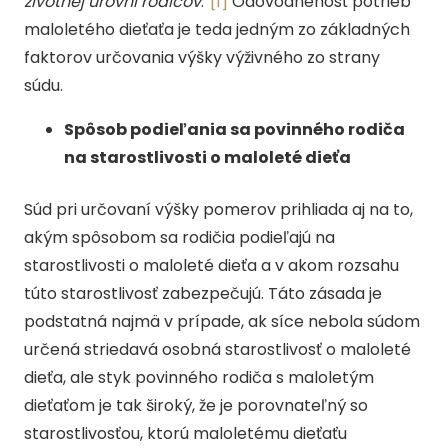
životnej úrovni rodičov
.“
[1]
Odôvodnenosť potrieb
maloletého dieťaťa je teda jedným zo základných
faktorov určovania výšky výživného zo strany
súdu.
Spôsob podieľania sa povinného rodiča
na starostlivosti o maloleté dieťa
Súd pri určovaní výšky pomerov prihliada aj na to,
akým spôsobom sa rodičia podieľajú na
starostlivosti o maloleté dieťa a v akom rozsahu
túto starostlivosť zabezpečujú. Táto zásada je
podstatná najmä v prípade, ak síce nebola súdom
určená striedavá osobná starostlivosť o maloleté
dieťa, ale styk povinného rodiča s maloletým
dieťaťom je tak široký, že je porovnateľný so
starostlivosťou, ktorú maloletému dieťaťu