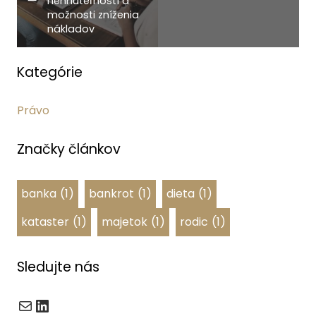
nehnuteľností a
možnosti zníženia
nákladov
Kategórie
Právo
Značky článkov
banka
(1)
bankrot
(1)
dieta
(1)
kataster
(1)
majetok
(1)
rodic
(1)
Sledujte nás
E-mail
LinkedIn