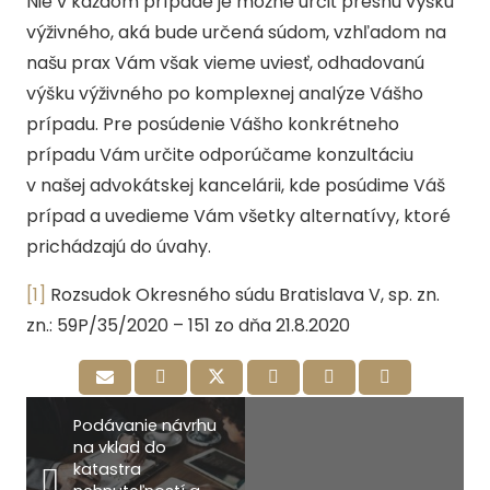
Nie v každom prípade je možné určiť presnú výšku
výživného, aká bude určená súdom, vzhľadom na
našu prax Vám však vieme uviesť, odhadovanú
výšku výživného po komplexnej analýze Vášho
prípadu. Pre posúdenie Vášho konkrétneho
prípadu Vám určite odporúčame konzultáciu
v našej advokátskej kancelárii, kde posúdime Váš
prípad a uvedieme Vám všetky alternatívy, ktoré
prichádzajú do úvahy.
[1]
Rozsudok Okresného súdu Bratislava V, sp. zn.
zn.: 59P/35/2020 – 151 zo dňa 21.8.2020
Podávanie návrhu
na vklad do
katastra