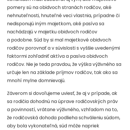
pomery sú na obidvoch stranách rodičov, aké
nehnuteľnosti, hnuteľné veci vlastnia, prípadne či
nedisponujú iným majetkom, aké pasíva sa
nachádzajú v majetku obidvoch rodičov
a podobne. Súd by si mal majetkové obidvoch
rodičov porovnať a v súvislosti s vyššie uvedenými
faktormi zohľadniť aktíva a pasíva obidvoch
rodičov. Nie je teda pravdou, že výška výživného sa
určuje len na základe príjmov rodičov, tak ako sa
mnohí mylne domnievajú.
Záverom si dovoľujeme uviesť, že aj v prípade, ak
sa rodičia dohodnú na úprave rodičovských práv
a povinností, vrátane výživného, vzhľadom na to,
že rodičovská dohoda podlieha schváleniu súdom,
aby bola vykonateľná, súd môže napriek