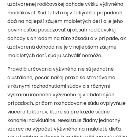
uzatvorenej rodičovskej dohode výšku výživného
modifikovať. Súd totižto aj v takýchto prípadoch
dbá na najlepší záujem maloletých detí a je jeho
povinnosťou posudzovať aj obsah rodičovskej
dohody s ohľadom na túto zásadu a v prípade, ak
uzatvorená dohoda nie je v najlepšom záujme
maloletých detí, súd ju schváliť nemôže.
Pravidlá určovania výživného nie sú jednotné
a ustálené, počas našej praxe sa stretávame
s rôznymi rozhodnutiami súdov a s rôznymi
výškami určeného výživného aj v obdobných
prípadoch, pričom rozhodovanie súdu ovplyvňuje
viacero faktorov, ktoré sú pre každé súdne
konanie individuálne. Neexistuje žiadny jednotný
vzorec na výpočet výživného na maloleté dieťa.