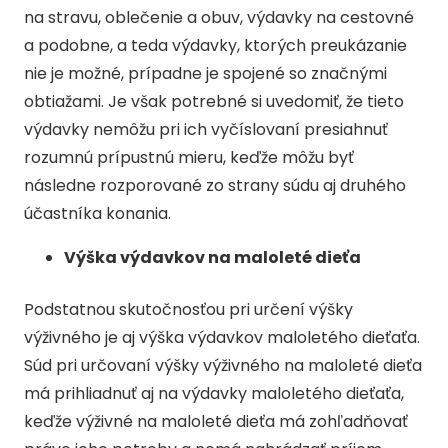
na stravu, oblečenie a obuv, výdavky na cestovné
a podobne, a teda výdavky, ktorých preukázanie
nie je možné, prípadne je spojené so značnými
obtiažami. Je však potrebné si uvedomiť, že tieto
výdavky nemôžu pri ich vyčíslovaní presiahnuť
rozumnú prípustnú mieru, keďže môžu byť
následne rozporované zo strany súdu aj druhého
účastníka konania.
Výška výdavkov na maloleté dieťa
Podstatnou skutočnosťou pri určení výšky
výživného je aj výška výdavkov maloletého dieťaťa.
Súd pri určovaní výšky výživného na maloleté dieťa
má prihliadnuť aj na výdavky maloletého dieťaťa,
keďže výživné na maloleté dieťa má zohľadňovať